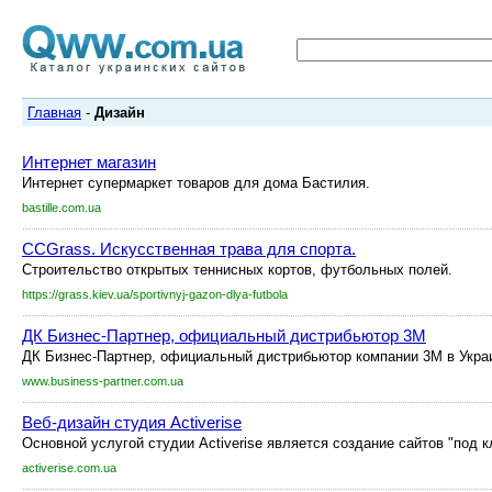
Главная
-
Дизайн
Интернет магазин
Интернет супермаркет товаров для дома Бастилия.
bastille.com.ua
CCGrass. Искусственная трава для спорта.
Строительство открытых теннисных кортов, футбольных полей.
https://grass.kiev.ua/sportivnyj-gazon-dlya-futbola
ДК Бизнес-Партнер, официальный дистрибьютор 3М
ДК Бизнес-Партнер, официальный дистрибьютор компании 3М в Украи
www.business-partner.com.ua
Веб-дизайн студия Activerise
Основной услугой студии Activerise является создание сайтов "под кл
activerise.com.ua