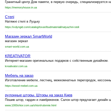
Гранитный центр Дом памяти, в первую очередь, специализируется на
https://memoryhouse.in.ua
Стелі
Натяжні стелі в Луцьку
https://volyngid.com/catalog/tovari/budmateriali/natyazhni-steli
Магазин зеркал SmartWorld
магазин зеркал
smart-world.com.ua
KREATIVATOR
Интернет-магазин оригинальных подарков с собственным дизайном.
kreativator.com.ua
Мебель на заказ
Изготовление мебели, лестниц, межкомнатных перегородок, кессонных
https://wood-mebel.com.ua
рулонные шторы. Шторы на заказ Киев
Пошив штор, гардин и ламбрекенов. Салон штор предлагает дизайн ш
www.1000shtor.com.ua/shtori/rulonnie.html