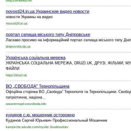
blog.izbirateley.net
novosti24.in.ua Украинские видео новости
новости Украины на видео
novosti24.in.ua
портал селища міського типу Дніпровське
Ласкаво просимо на інформаційний портал селища міського типу Дні
dniprovske.dp.ua
Українська соціальна мережа
УКРАЇНСЬКА СОЦІАЛЬНА МЕРЕЖА, DRUZI.UK, ДРУЗІ, ФІЛЬМИ, МУ
ФАЙЛИ
https://druzi.uk
ВО „СВОБОДА” Тернопільщина
Офіційна сторінка ВО „Свобода” Тернополя та Тернопільщини. Свобод
патріотична, націона...
www.ternopil.vosvoboda.info
кудинов с.ю. мошенник осторожно
Кудинов Сергей Юрьевич Профессиональный Мошенник
kamykche.wixsite.com/mysite-1kudinovkiev