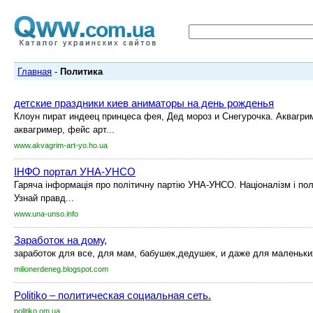
Главная
-
Политика
детские праздники киев аниматоры на день рожденья
Клоун пират индеец принцеса фея, Дед мороз и Снегурочка. Аквагри
аквагример, фейс арт...
www.akvagrim-art-yo.ho.ua
IНФО портал УНА-УНСО
Гаряча інформація про політичну партію УНА-УНСО. Націоналізм і політ
Узнай правд...
www.una-unso.info
Заработок на дому,
заработок для все, для мам, бабушек,дедушек, и даже для маленьки
milionerdeneg.blogspot.com
Politiko – политическая социальная сеть.
politiko.om.ua