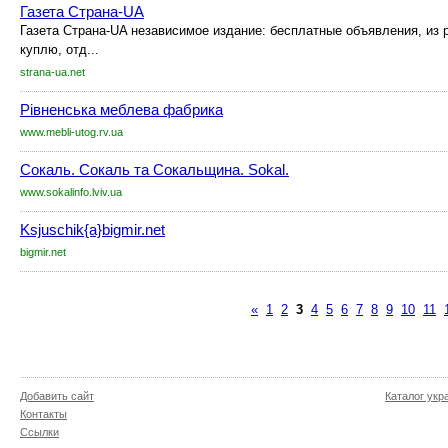
Газета Страна-UA
Газета Страна-UA независимое издание: бесплатные объявления, из р
куплю, отд...
strana-ua.net
Рівненська меблева фабрика
www.mebli-utog.rv.ua
Сокаль. Сокаль та Сокальщина. Sokal.
www.sokalinfo.lviv.ua
Ksjuschik{a}bigmir.net
bigmir.net
«
1
2
3
4
5
6
7
8
9
10
11
Добавить сайт
Каталог укр
Контакты
Ссылки