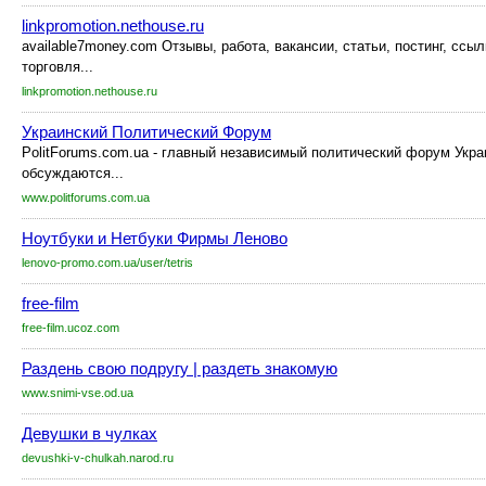
linkpromotion.nethouse.ru
available7money.com Отзывы, работа, вакансии, статьи, постинг, ссы
торговля...
linkpromotion.nethouse.ru
Украинский Политический Форум
PolitForums.com.ua - главный независимый политический форум Укр
обсуждаются...
www.politforums.com.ua
Ноутбуки и Нетбуки Фирмы Леново
lenovo-promo.com.ua/user/tetris
free-film
free-film.ucoz.com
Раздень свою подругу | раздеть знакомую
www.snimi-vse.od.ua
Девушки в чулках
devushki-v-chulkah.narod.ru