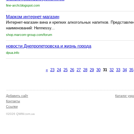
fine-archi.blogspot.com
Марком интернет-магазин
Интернет-магазин вина и крепких алкогольных напитков. Представле
наименований: Hennessy...
shop.marcom-group.com/forum
новости Днепропетровска и жизнь города
dpua.info
«
23
24
25
26
27
28
29
30
31
32
33
34
35
Добавить сайт
Каталог укр
Контакты
Ссылки
©2026 QWW.com.ua