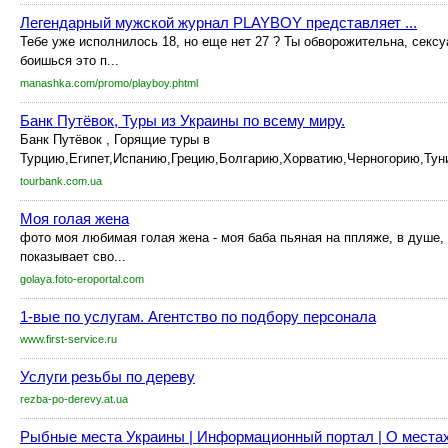
Легендарный мужской журнал PLAYBOY представляет ...
Тебе уже исполнилось 18, но еще нет 27 ? Ты обворожительна, сексуа
боишься это п...
manashka.com/promo/playboy.phtml
Банк Путёвок, Туры из Украины по всему миру.
Банк Путёвок , Горящие туры в
Турцию,Египет,Испанию,Грецию,Болгарию,Хорватию,Черногорию,Туни
tourbank.com.ua
Моя голая жена
фото моя любимая голая жена - моя баба пьяная на ппляже, в душе,
показывает сво...
golaya.foto-eroportal.com
1-вые по услугам. Агентство по подбору персонала
www.first-service.ru
Услуги резьбы по дереву
rezba-po-derevy.at.ua
Рыбные места Украины | Информационный портал | О местах