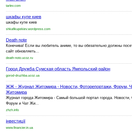
tarlev.com
шкафы купе киев
шкафы купе киев
shkafikupekiev.wordpress.com
Death note
Конечива! Если вы любитель аниме, то вы обезательно должны посет
сайт обновляеть...
death-noto.ucoz.ru
Город Дружба Сумская область Ямпольский район
gorod-druzhba.ucoz.ua
ЖЖ - Журнал Житомира - Новости, Фоторепортажи, Форум, Ча
Житомира
Журнал города Житомира - Самый большой портал города. Новости, 
Форум и Чат Жи...
zhzh.info
інвестиції
www.financier.in.ua