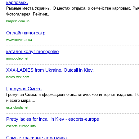
карповых.
Рыбные места Украины. О местах отдыха, о семействе карповых. Р
Фотогалерея. Рейтинг...
karpela.com.ua
Онлайн кинотеатр
www.xxvek.at.ua
каталог кслуг monopoleo
monopoleo.net
XXX-LADIES from Ukraine. Outcall in Kiev.
ladies-xxx.com
Гремучая Смесь
Гремучая Смесь информационно-аналитическое интернет издание. Но
и всего мира....
gs.sloboda.net
Pretty ladies for incall in Kiev - escorts-europe
escorts-europe.info
Самые красивые дома мира