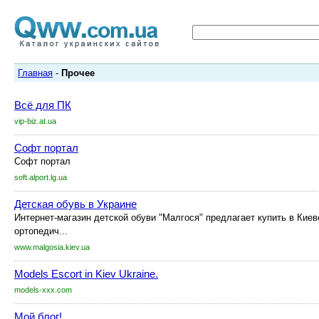
Главная
-
Прочее
Всё для ПК
vip-biz.at.ua
Софт портал
Софт портал
soft.alport.lg.ua
Детская обувь в Украине
Интернет-магазин детской обуви "Малгося" предлагает купить в Киев
ортопедич...
www.malgosia.kiev.ua
Models Escort in Kiev Ukraine.
models-xxx.com
Мой блог!