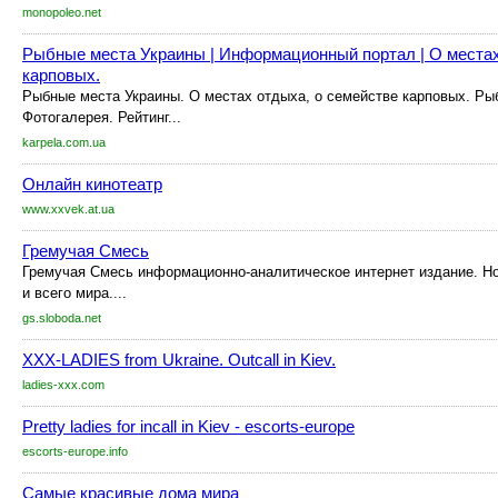
monopoleo.net
Рыбные места Украины | Информационный портал | О местах
карповых.
Рыбные места Украины. О местах отдыха, о семействе карповых. Р
Фотогалерея. Рейтинг...
karpela.com.ua
Онлайн кинотеатр
www.xxvek.at.ua
Гремучая Смесь
Гремучая Смесь информационно-аналитическое интернет издание. Но
и всего мира....
gs.sloboda.net
XXX-LADIES from Ukraine. Outcall in Kiev.
ladies-xxx.com
Pretty ladies for incall in Kiev - escorts-europe
escorts-europe.info
Самые красивые дома мира