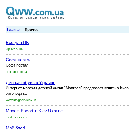
Главная
-
Прочее
Всё для ПК
vip-biz.at.ua
Софт портал
Софт портал
soft.alport.lg.ua
Детская обувь в Украине
Интернет-магазин детской обуви "Малгося" предлагает купить в Киев
ортопедич...
www.malgosia.kiev.ua
Models Escort in Kiev Ukraine.
models-xxx.com
Мой блог!