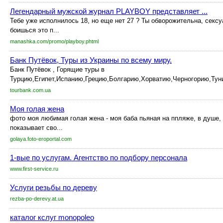
Легендарный мужской журнал PLAYBOY представляет ...
Тебе уже исполнилось 18, но еще нет 27 ? Ты обворожительна, сексуа
боишься это п...
manashka.com/promo/playboy.phtml
Банк Путёвок, Туры из Украины по всему миру.
Банк Путёвок , Горящие туры в
Турцию,Египет,Испанию,Грецию,Болгарию,Хорватию,Черногорию,Туни
tourbank.com.ua
Моя голая жена
фото моя любимая голая жена - моя баба пьяная на ппляже, в душе,
показывает сво...
golaya.foto-eroportal.com
1-вые по услугам. Агентство по подбору персонала
www.first-service.ru
Услуги резьбы по дереву
rezba-po-derevy.at.ua
каталог кслуг monopoleo