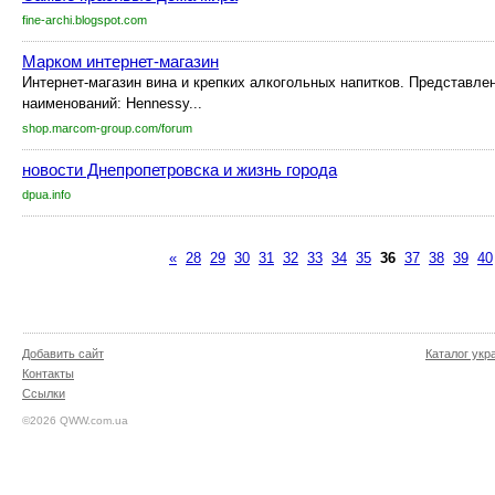
fine-archi.blogspot.com
Марком интернет-магазин
Интернет-магазин вина и крепких алкогольных напитков. Представле
наименований: Hennessy...
shop.marcom-group.com/forum
новости Днепропетровска и жизнь города
dpua.info
«
28
29
30
31
32
33
34
35
36
37
38
39
40
Добавить сайт
Каталог укр
Контакты
Ссылки
©2026 QWW.com.ua