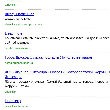
tarlev.com
шкафы купе киев
шкафы купе киев
shkafikupekiev.wordpress.com
Death note
Конечива! Если вы любитель аниме, то вы обезательно должны посет
сайт обновляеть...
death-noto.ucoz.ru
Город Дружба Сумская область Ямпольский район
gorod-druzhba.ucoz.ua
ЖЖ - Журнал Житомира - Новости, Фоторепортажи, Форум, Ча
Житомира
Журнал города Житомира - Самый большой портал города. Новости, 
Форум и Чат Жи...
zhzh.info
інвестиції
www.financier.in.ua