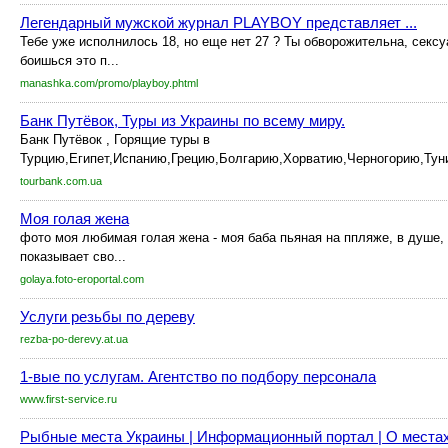
Легендарный мужской журнал PLAYBOY представляет ...
Тебе уже исполнилось 18, но еще нет 27 ? Ты обворожительна, сексуа
боишься это п...
manashka.com/promo/playboy.phtml
Банк Путёвок, Туры из Украины по всему миру.
Банк Путёвок , Горящие туры в
Турцию,Египет,Испанию,Грецию,Болгарию,Хорватию,Черногорию,Туни
tourbank.com.ua
Моя голая жена
фото моя любимая голая жена - моя баба пьяная на ппляже, в душе,
показывает сво...
golaya.foto-eroportal.com
Услуги резьбы по дереву
rezba-po-derevy.at.ua
1-вые по услугам. Агентство по подбору персонала
www.first-service.ru
Рыбные места Украины | Информационный портал | О местах