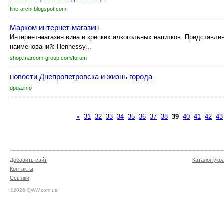
fine-archi.blogspot.com
Марком интернет-магазин
Интернет-магазин вина и крепких алкогольных напитков. Представле
наименований: Hennessy...
shop.marcom-group.com/forum
новости Днепропетровска и жизнь города
dpua.info
«
31
32
33
34
35
36
37
38
39
40
41
42
43
Добавить сайт
Каталог укр
Контакты
Ссылки
©2026 QWW.com.ua