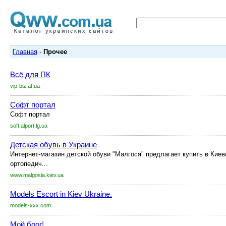
Главная
-
Прочее
Всё для ПК
vip-biz.at.ua
Софт портал
Софт портал
soft.alport.lg.ua
Детская обувь в Украине
Интернет-магазин детской обуви "Малгося" предлагает купить в Киев
ортопедич...
www.malgosia.kiev.ua
Models Escort in Kiev Ukraine.
models-xxx.com
Мой блог!