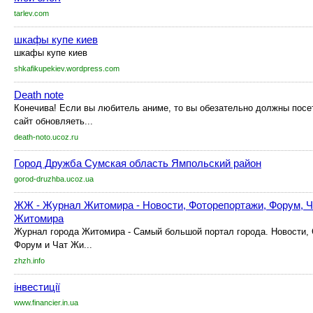
tarlev.com
шкафы купе киев
шкафы купе киев
shkafikupekiev.wordpress.com
Death note
Конечива! Если вы любитель аниме, то вы обезательно должны посет
сайт обновляеть...
death-noto.ucoz.ru
Город Дружба Сумская область Ямпольский район
gorod-druzhba.ucoz.ua
ЖЖ - Журнал Житомира - Новости, Фоторепортажи, Форум, Ча
Житомира
Журнал города Житомира - Самый большой портал города. Новости, 
Форум и Чат Жи...
zhzh.info
інвестиції
www.financier.in.ua