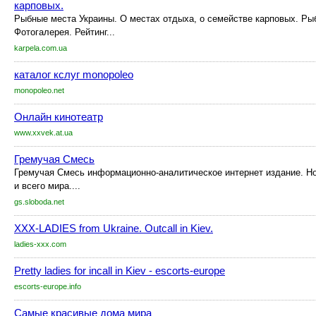
карповых.
Рыбные места Украины. О местах отдыха, о семействе карповых. Р
Фотогалерея. Рейтинг...
karpela.com.ua
каталог кслуг monopoleo
monopoleo.net
Онлайн кинотеатр
www.xxvek.at.ua
Гремучая Смесь
Гремучая Смесь информационно-аналитическое интернет издание. Но
и всего мира....
gs.sloboda.net
XXX-LADIES from Ukraine. Outcall in Kiev.
ladies-xxx.com
Pretty ladies for incall in Kiev - escorts-europe
escorts-europe.info
Самые красивые дома мира