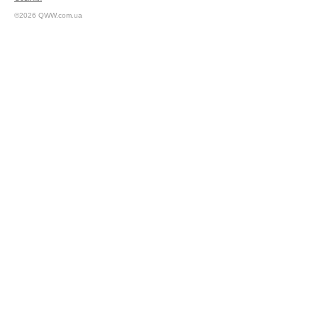
©2026 QWW.com.ua