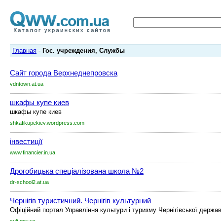
Главная
-
Гос. учреждения, Службы
Сайт города Верхнеднепровска
vdntown.at.ua
шкафы купе киев
шкафы купе киев
shkafikupekiev.wordpress.com
інвестиції
www.financier.in.ua
Дрогобицька спеціалізована школа №2
dr-school2.at.ua
Чернігів туристичний. Чернігів культурний
Офiцiйний портал Управлiння культури i туризму Чернiгiвської державн