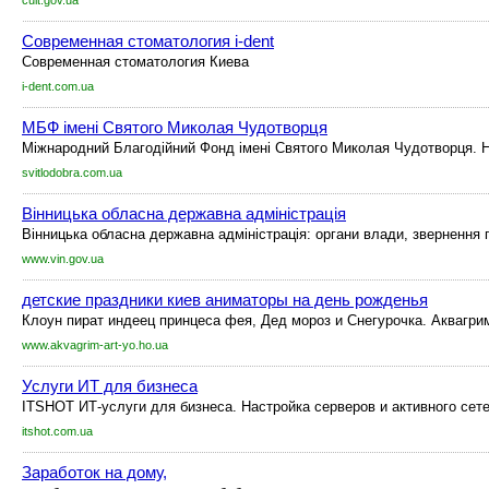
cult.gov.ua
Современная стоматология i-dent
Современная стоматология Киева
i-dent.com.ua
МБФ імені Святого Миколая Чудотворця
Міжнародний Благодійний Фонд імені Святого Миколая Чудотворця. Н
svitlodobra.com.ua
Вінницька обласна державна адміністрація
Вінницька обласна державна адміністрація: органи влади, звернення г
www.vin.gov.ua
детские праздники киев аниматоры на день рожденья
Клоун пират индеец принцеса фея, Дед мороз и Снегурочка. Аквагрим
www.akvagrim-art-yo.ho.ua
Услуги ИТ для бизнеса
ITSHOT ИТ-услуги для бизнеса. Настройка серверов и активного сет
itshot.com.ua
Заработок на дому,