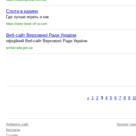
Слоти в казино
Где лучше играть и как
https://slots-book-of-ra.com
Веб-сайт Верховної Ради України
офіційний Веб-сайт Верховної Ради України.
portal.rada.gov.ua
«
1
2
3
4
5
6
7
8
9
1
Добавить сайт
Каталог укр
Контакты
Ссылки