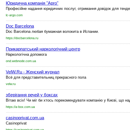
Юридична компанія "Арго"
Професійне надання юридичних послуг, отримання довідок для тендері
lc-argo.com
Doc Barcelona
Doc Barcelona любая бумажная волокита в Испании.
https://docbarcelona.ru
Прикарпатський наркологічний центр
Наркологічна допомога
ond.webnode.com.ua
VelW.Ru - Женский журнал
Всё для представительниц прекрасного пола
velw.ru
зберігання речей у боксах
Вітаю всіх! Чи міг би хтось порекомендувати компанію у Києві, що над
https://a-box.com.ua
casinoprivat.com.ua
Casinoprivat
https://casinoprivat.com.ua