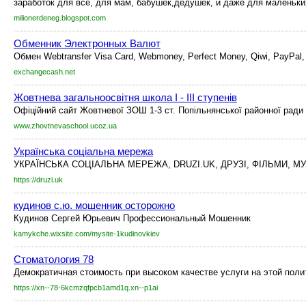
заработок для все, для мам, бабушек,дедушек, и даже для маленьки
milionerdeneg.blogspot.com
Обменник Электронных Валют
Обмен Webtransfer Visa Card, Webmoney, Perfect Money, Qiwi, PayPal
exchangecash.net
Жовтнева загальноосвітня школа І - ІІІ ступенів
Офіційний сайт Жовтневої ЗОШ 1-3 ст. Попільнянської районної ради
www.zhovtnevaschool.ucoz.ua
Українська соціальна мережа
УКРАЇНСЬКА СОЦІАЛЬНА МЕРЕЖА, DRUZI.UK, ДРУЗІ, ФІЛЬМИ, МУ
https://druzi.uk
кудинов с.ю. мошенник осторожно
Кудинов Сергей Юрьевич Профессиональный Мошенник
kamykche.wixsite.com/mysite-1kudinovkiev
Стоматология 78
Демократичная стоимость при высоком качестве услуги на этой поли
https://xn--78-6kcmzqfpcb1amd1q.xn--p1ai