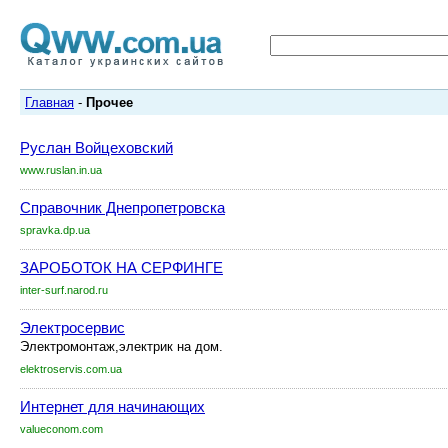
Главная
-
Прочее
Руслан Войцеховский
www.ruslan.in.ua
Справочник Днепропетровска
spravka.dp.ua
ЗАРОБОТОК НА СЕРФИНГЕ
inter-surf.narod.ru
Электросервис
Электромонтаж,электрик на дом.
elektroservis.com.ua
Интернет для начинающих
valueconom.com