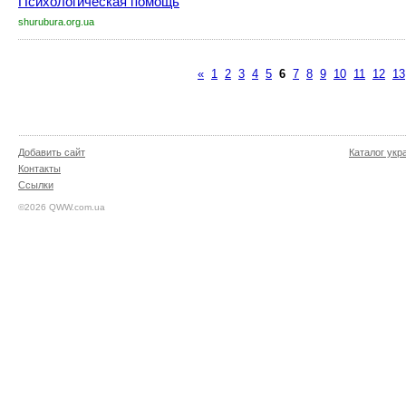
Психологическая помощь
shurubura.org.ua
«
1
2
3
4
5
6
7
8
9
10
11
12
13
Добавить сайт
Каталог укр
Контакты
Ссылки
©2026 QWW.com.ua