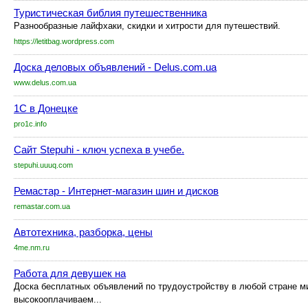
Туристическая библия путешественника
Разнообразные лайфхаки, скидки и хитрости для путешествий.
https://letitbag.wordpress.com
Доска деловых объявлений - Delus.com.ua
www.delus.com.ua
1С в Донецке
pro1c.info
Сайт Stepuhi - ключ успеха в учебе.
stepuhi.uuuq.com
Ремастар - Интернет-магазин шин и дисков
remastar.com.ua
Автотехника, разборка, цены
4me.nm.ru
Работа для девушек на
Доска бесплатных объявлений по трудоустройству в любой стране м
высокооплачиваем...