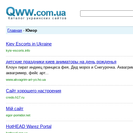
Главная
-
Юмор
Kiev Escorts in Ukraine
kyiv-escorts.info
детские праздники киев аниматоры на день рожденья
Клоун пират индеец принцеса фея, Дед мороз и Снегурочка. Аквагри
аквагример, фейс арт...
www.akvagrim-art-yo.ho.ua
Сайт хорошего настроения
credo.h17.ru
Мій сайт
egor-pomidor.net
HotHEAD Warez Portal