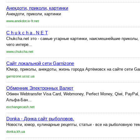
Анекдоти, приколи, картинки
Анекдоти, приколи, картинки
www.anekdot.iv-fr.net
C h u k c h a . N E T
Chukcha.net это - самые угарные картинки, наисмешнейшие приколы, 
чего интере...
www.chukcha.net
Сайт локальной сети Garnizone
Юмор, приколы, анекдоты, жизнь города Артёмовск на сайте сети Ga
garnizone.ucoz.ua
Обменник Электронных Валют
Обмен Webtransfer Visa Card, Webmoney, Perfect Money, Qiwi, PayPal,
Альфа-Бан...
exchangecash.net
Donka - Донка сайт рыболовов.
Новости, юмор, кулинарные рецепты, статьи - все на рыболовную тем
donka.kh.ua