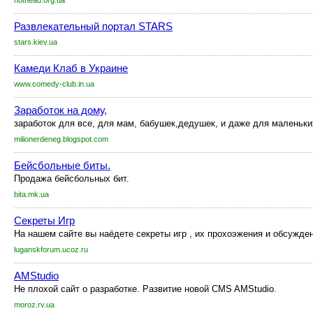
hothead.org.ua
Развлекательный портал STARS
stars.kiev.ua
Камеди Клаб в Украине
www.comedy-club.in.ua
Заработок на дому,
заработок для все, для мам, бабушек,дедушек, и даже для маленьки
milionerdeneg.blogspot.com
Бейсбольные биты.
Продажа бейсбольных бит.
bita.mk.ua
Секреты Игр
На нашем сайте вы наёдете секреты игр , их прохоэжения и обсужден
luganskforum.ucoz.ru
AMStudio
Не плохой сайт о разработке. Развитие новой CMS AMStudio.
moroz.rv.ua