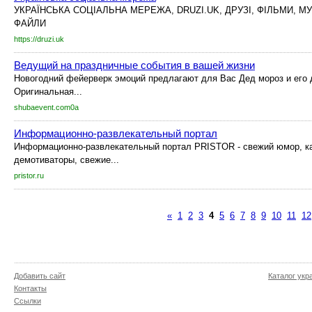
УКРАЇНСЬКА СОЦІАЛЬНА МЕРЕЖА, DRUZI.UK, ДРУЗІ, ФІЛЬМИ, МУ
ФАЙЛИ
https://druzi.uk
Ведущий на праздничные события в вашей жизни
Новогодний фейерверк эмоций предлагают для Вас Дед мороз и его 
Оригинальная...
shubaevent.com0a
Информационно-развлекательный портал
Информационно-развлекательный портал PRISTOR - свежий юмор, ка
демотиваторы, свежие...
pristor.ru
«
1
2
3
4
5
6
7
8
9
10
11
12
Добавить сайт
Каталог укр
Контакты
Ссылки