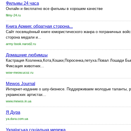
Фильмы 24 часа
Онлайн и бесплатно все фильмы в хорошем качестве
filmy-24.ru
Книга Армия: обратная сторона...
Сайт посвящённый книге юмористического жанра о пограничных войс
сторона медали и...
army-book.narod2.ru
Домашние любимцы
Кастрация Козленка,Кота,Кошки,Поросенка,петуха.Повал Лошади Бы
Фиксация животних...
wow-meow.ucoz.ru
Mewos Journal
Интернет-издание о шоу-бизнесе. Поддерживаем молодые таланты, 
украинских артистах...
www.mewos.in.ua
Я Дура
ya.dura.com.ua
Українська соціальна мережа