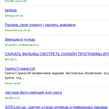
free-film.ucoz.com
berloga
berloga.com.ua
Раздень свою подругу | раздеть знакомую
www.snimi-vse.od.ua
Девушки в чулках
devushki-v-chulkah.narod.ru
СКАЧАТЬ ФИЛЬМЫ СМОТРЕТЬ ОНЛАЙН ПРОГРАММЫ ИГ
film-net.ru
Газета Страна-UA
Газета Страна-UA независимое издание: бесплатные объявления, из р
куплю, отд...
strana-ua.net
частные фото девушек для секса
davalka.co.il
GOP.com.ua - портал о гопах,штрихах и правильных пацанах