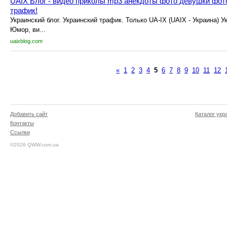
UAIX Блог - видео приколы mp3 анекдоты фото девушки фот
трафик!
Украинский блог. Украинский трафик. Только UA-IX (UAIX - Украина) У
Юмор, ви...
uaixblog.com
«
1
2
3
4
5
6
7
8
9
10
11
12
Добавить сайт
Каталог укр
Контакты
Ссылки
©2026 QWW.com.ua