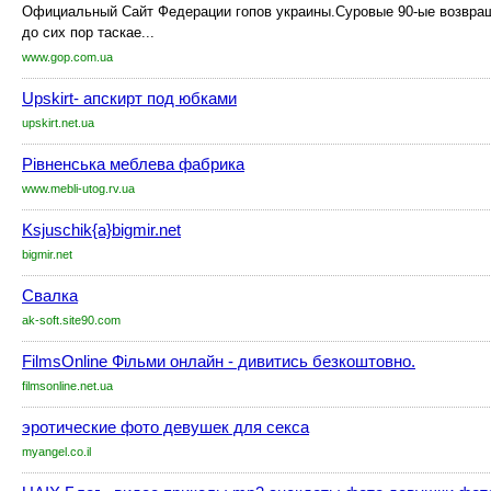
Официальный Сайт Федерации гопов украины.Суровые 90-ые возвра
до сих пор таскае...
www.gop.com.ua
Upskirt- апскирт под юбками
upskirt.net.ua
Рівненська меблева фабрика
www.mebli-utog.rv.ua
Ksjuschik{a}bigmir.net
bigmir.net
Свалка
ak-soft.site90.com
FilmsOnline Фільми онлайн - дивитись безкоштовно.
filmsonline.net.ua
эротические фото девушек для секса
myangel.co.il