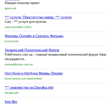
Юмористические проект
gavno.net
*** услуги, Проститутки киева, *** услуги
Cary - *** услуги для мужчин
www.caryonline.com/ru
Фильмы Онлайн и Скачать Фильмы
kva-kva.net
Украинский Политический Форум
PolitForums.com.ua - главный независимый политический форум Укр
обсуждаются...
www.politforums.com.ua
Ноутбуки и Нетбуки Фирмы Леново
lenovo-promo.com.ua/user/tetris
*** знакомства на Davalka.info
davalka.info
free-film