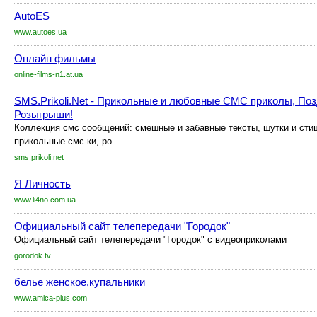
AutoES
www.autoes.ua
Онлайн фильмы
online-films-n1.at.ua
SMS.Prikoli.Net - Прикольные и любовные СМС приколы, Поз
Розыгрыши!
Коллекция смс сообщений: смешные и забавные тексты, шутки и сти
прикольные смс-ки, ро...
sms.prikoli.net
Я Личность
www.li4no.com.ua
Официальный сайт телепередачи "Городок"
Официальный сайт телепередачи "Городок" с видеоприколами
gorodok.tv
белье женское,купальники
www.amica-plus.com