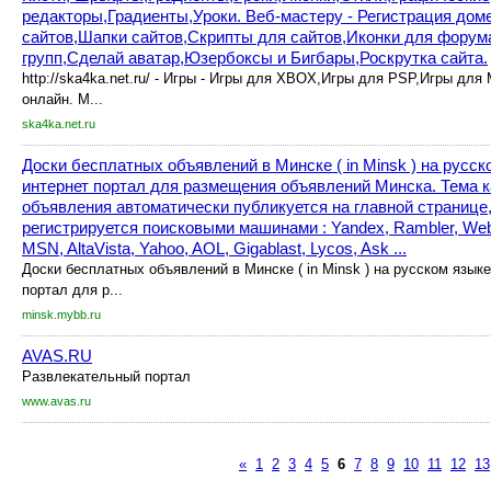
редакторы,Градиенты,Уроки. Веб-мастеру - Регистрация до
сайтов,Шапки сайтов,Скрипты для сайтов,Иконки для форум
групп,Сделай аватар,Юзербоксы и Бигбары,Роскрутка сайта.
http://ska4ka.net.ru/ - Игры - Игры для XBOX,Игры для PSP,Игры для
онлайн. М...
ska4ka.net.ru
Доски бесплатных объявлений в Минске ( in Minsk ) на русс
интернет портал для размещения объявлений Минска. Тема к
объявления автоматически публикуется на главной странице
регистрируется поисковыми машинами : Yandex, Rambler, Webal
MSN, AltaVista, Yahoo, AOL, Gigablast, Lycos, Ask ...
Доски бесплатных объявлений в Минске ( in Minsk ) на русском язык
портал для р...
minsk.mybb.ru
AVAS.RU
Развлекательный портал
www.avas.ru
«
1
2
3
4
5
6
7
8
9
10
11
12
13