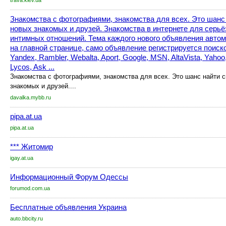
trava.kiev.ua
Знакомства с фотографиями, знакомства для всех. Это шанс
новых знакомых и друзей. Знакомства в интернете для серь
интимных отношений. Тема каждого нового объявления автом
на главной странице, само объявление регистрируется поис
Yandex, Rambler, Webalta, Aport, Google, MSN, AltaVista, Yahoo
Lycos, Ask ...
Знакомства с фотографиями, знакомства для всех. Это шанс найти 
знакомых и друзей....
davalka.mybb.ru
pipa.at.ua
pipa.at.ua
*** Житомир
igay.at.ua
Информационный Форум Одессы
forumod.com.ua
Бесплатные объявления Украина
auto.bbcity.ru