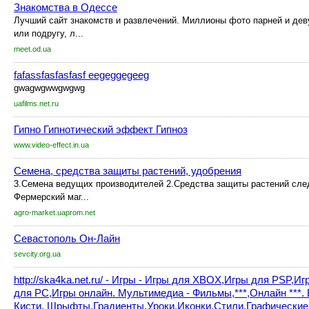
Знакомства в Одессе
Лучший сайт знакомств и развлечений. Миллионы фото парней и дев
или подругу, л...
meet.od.ua
fafassfasfasfasf eegeggegeeg
gwagwgwwgwgwg
uafilms.net.ru
Гипно Гипнотический эффект Гипноз
www.video-effect.in.ua
Семена, средства защиты растений, удобрения
3.Семена ведущих производителей 2.Средства защиты растений сл
Фермерский маг...
agro-market.uaprom.net
Севастополь Он-Лайн
sevcity.org.ua
http://ska4ka.net.ru/ - Игры - Игры для XBOX,Игры для PSP,И
для PC,Игры онлайн. Мультимедиа - Фильмы,***,Онлайн ***. 
Кисти, Шрыфты,Градиенты,Уроки,Иконки,Cтили,Графические