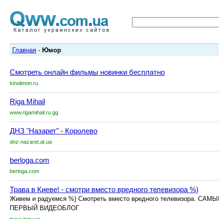
Главная
-
Юмор
Смотреть онлайн фильмы новинки бесплатно
kinolimon.ru
Riga Mihail
www.rigamihail.ru.gg
ДНЗ "Назарет" - Королево
dnz-nazaret.at.ua
berloga.com
berloga.com
Трава в Киеве! - смотри вместо вредного телевизора %)
Живем и радуемся %) Смотреть вместо вредного телевизора. С
ПЕРВЫЙ ВИДЕОБЛОГ