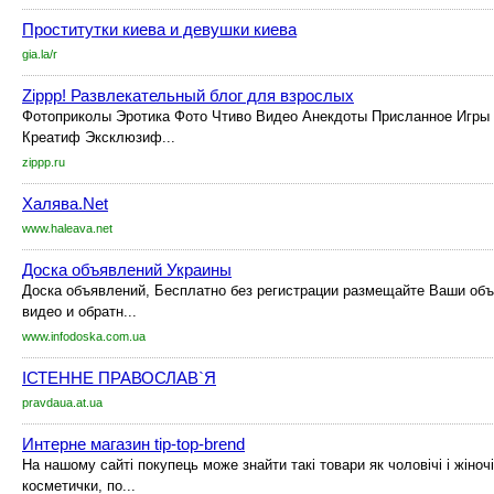
Проститутки киева и девушки киева
gia.la/r
Zippp! Развлекательный блог для взрослых
Фотоприколы Эротика Фото Чтиво Видео Анекдоты Присланное Игры
Креатиф Эксклюзиф...
zippp.ru
Халява.Net
www.haleava.net
Доска объявлений Украины
Доска объявлений, Бесплатно без регистрации размещайте Ваши об
видео и обратн...
www.infodoska.com.ua
ІСТЕННЕ ПРАВОСЛАВ`Я
pravdaua.at.ua
Интерне магазин tip-top-brend
На нашому сайті покупець може знайти такі товари як чоловічі і жіночі
косметички, по...