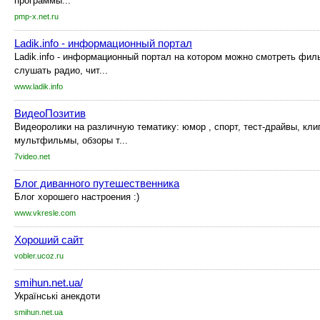
программы...
pmp-x.net.ru
Ladik.info - информационный портал
Ladik.info - информационный портал на котором можно смотреть фил
слушать радио, чит...
www.ladik.info
ВидеоПозитив
Видеоролики на различную тематику: юмор , спорт, тест-драйвы, кли
мультфильмы, обзоры т...
7video.net
Блог диванного путешественника
Блог хорошего настроения :)
www.vkresle.com
Хороший сайт
vobler.ucoz.ru
smihun.net.ua/
Українські анекдоти
smihun.net.ua