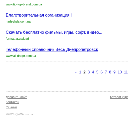
www.tip-top-brend.com.ua
Благотворительная организация !
nadeshda.com.ua
Скачать бесплатно фильмы, игры, софт, видео...
format.at.ua/load
Телефонный справочник Весь Днепропетровск
www.all-dnepr.com.ua
«
1
2
3
4
5
6
7
8
9
10
11
Добавить сайт
Каталог укр
Контакты
Ссылки
©2026 QWW.com.ua