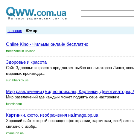
Главная
-
Юмор
Online Kino - Фильмы онлайн бесплатно
freeszone.in.ua/load
Здоровье и красота
Сайт Здоровье и красота предлагает выбор аппликаторов Ляпко, кос
мировых производи...
sun.kharkov.ua
Мир развлечений (Видео приколы, Картинки, Демотиваторы, 
Мир развлечений где каждый может поднять себе настроение
funmir.com
Картинки, фото, изображения на.image.pp.ua
Хороший сайт который посвящен фотографии, картинкам, изображени
связано с изобр...
image.pp.ua