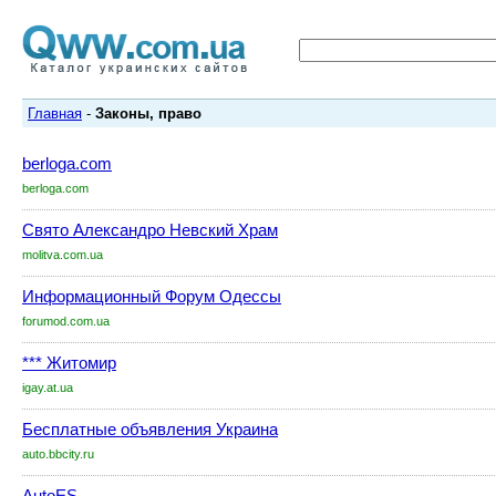
Главная
-
Законы, право
berloga.com
berloga.com
Свято Александро Невский Храм
molitva.com.ua
Информационный Форум Одессы
forumod.com.ua
*** Житомир
igay.at.ua
Бесплатные объявления Украина
auto.bbcity.ru
AutoES