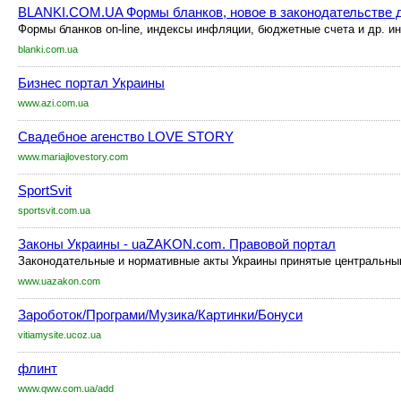
BLANKI.COM.UA Формы бланков, новое в законодательстве 
Формы бланков on-line, индексы инфляции, бюджетные счета и др. ин
blanki.com.ua
Бизнес портал Украины
www.azi.com.ua
Свадебное агенство LOVE STORY
www.mariajlovestory.com
SportSvit
sportsvit.com.ua
Законы Украины - uaZAKON.com. Правовой портал
Законодательные и нормативные акты Украины принятые центральным
www.uazakon.com
Зароботок/Програми/Музика/Картинки/Бонуси
vitiamysite.ucoz.ua
флинт
www.qww.com.ua/add