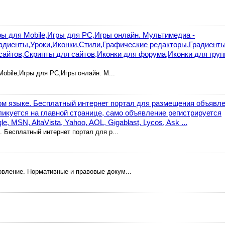
Игры для Mobile,Игры для PC,Игры онлайн. Мультимедиа -
радиенты,Уроки,Иконки,Cтили,Графические редакторы,Градиенты
сайтов,Скрипты для сайтов,Иконки для форума,Иконки для гру
Mobile,Игры для PC,Игры онлайн. М...
ком языке. Бесплатный интернет портал для размещения объявл
икуется на главной странице, само объявление регистрируется
, MSN, AltaVista, Yahoo, AOL, Gigablast, Lycos, Ask ...
. Бесплатный интернет портал для р...
овление. Нормативные и правовые докум...