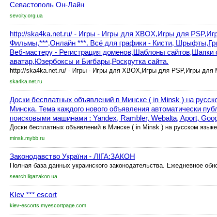
Севастополь Он-Лайн
sevcity.org.ua
http://ska4ka.net.ru/ - Игры - Игры для XBOX,Игры для PSP,
Фильмы,***,Онлайн ***. Всё для графики - Кисти, Шрыфты,Г
Веб-мастеру - Регистрация доменов,Шаблоны сайтов,Шапки 
аватар,Юзербоксы и Бигбары,Роскрутка сайта.
http://ska4ka.net.ru/ - Игры - Игры для XBOX,Игры для PSP,Игры для 
ska4ka.net.ru
Доски бесплатных объявлений в Минске ( in Minsk ) на русс
Минска. Тема каждого нового объявления автоматически публ
поисковыми машинами : Yandex, Rambler, Webalta, Aport, Google
Доски бесплатных объявлений в Минске ( in Minsk ) на русском языке
minsk.mybb.ru
Законодавство України - ЛІГА:ЗАКОН
Полная база данных украинского законодательства. Ежедневное обн
search.ligazakon.ua
KIev *** escort
kiev-escorts.myescortpage.com