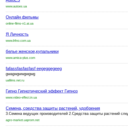
www.autoes.ua
Онлайн фильмы
online-films-n1.at.ua
Я Личность
www.li4no.com.ua
белье женское,купальники
www.amica-plus.com
fafassfasfasfasf eegeggegeeg
gwagwgwwgwgwg
uafilms.net.ru
Гипно Гипнотический эффект Гипноз
www.video-effect.in.ua
Семена, средства защиты растений, удобрения
3.Семена ведущих производителей 2.Средства защиты растений сле
agro-market.uaprom.net