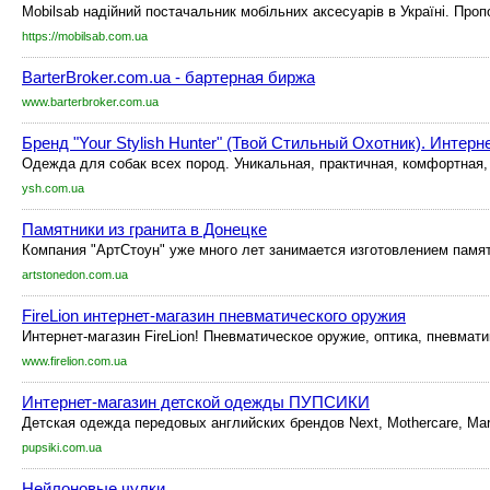
Mobilsab надійний постачальник мобільних аксесуарів в Україні. Проп
https://mobilsab.com.ua
BarterBroker.com.ua - бартерная биржа
www.barterbroker.com.ua
Бренд "Your Stylish Hunter" (Твой Стильный Охотник). Интер
Одежда для собак всех пород. Уникальная, практичная, комфортная, 
ysh.com.ua
Памятники из гранита в Донецке
Компания "АртСтоун" уже много лет занимается изготовлением памятн
artstonedon.com.ua
FireLion интернет-магазин пневматического оружия
Интернет-магазин FireLion! Пневматическое оружие, оптика, пневмати
www.firelion.com.ua
Интернет-магазин детской одежды ПУПСИКИ
Детская одежда передовых английских брендов Next, Mothercare, Mark
pupsiki.com.ua
Нейлоновые чулки