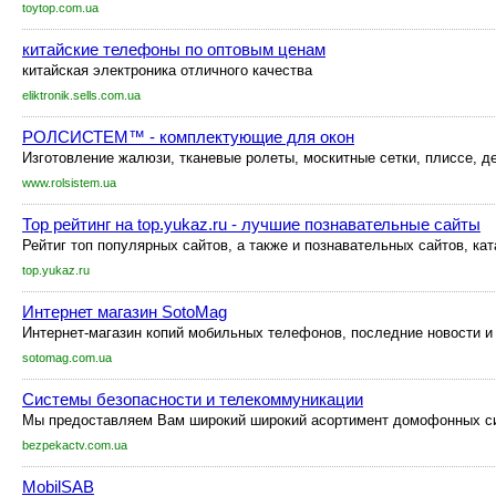
toytop.com.ua
китайские телефоны по оптовым ценам
китайская электроника отличного качества
eliktronik.sells.com.ua
РОЛСИСТЕМ™ - комплектующие для окон
Изготовление жалюзи, тканевые ролеты, москитные сетки, плиссе, 
www.rolsistem.ua
Тор рейтинг на top.yukaz.ru - лучшие познавательные сайты
Рейтиг топ популярных сайтов, а также и познавательных сайтов, кат
top.yukaz.ru
Интернет магазин SotoMag
Интернет-магазин копий мобильных телефонов, последние новости и н
sotomag.com.ua
Системы безопасности и телекоммуникации
Мы предоставляем Вам широкий широкий асортимент домофонных си
bezpekactv.com.ua
MobilSAB