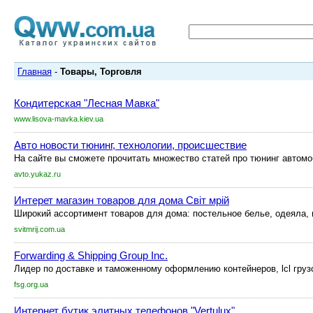
Главная
-
Товары, Торговля
Кондитерская "Лесная Мавка"
www.lisova-mavka.kiev.ua
Авто новости тюнинг, технологии, происшествие
На сайте вы сможете прочитать множество статей про тюнинг автомо
avto.yukaz.ru
Интерет магазин товаров для дома Світ мрій
Широкий ассортимент товаров для дома: постельное белье, одеяла, п
svitmrij.com.ua
Forwarding & Shipping Group Inc.
Лидер по доставке и таможенному оформлению контейнеров, lcl грузов
fsg.org.ua
Интернет бутик элитных телефонов "Vertulux"