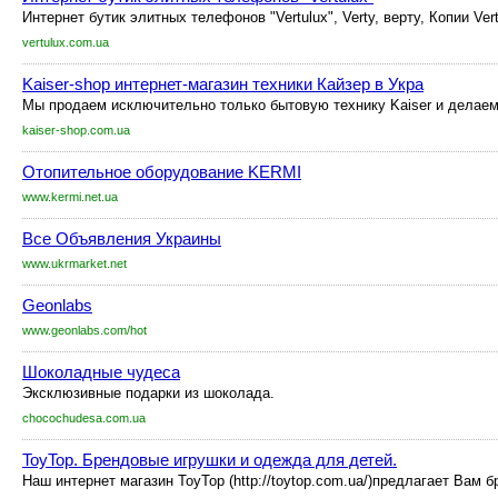
Интернет бутик элитных телефонов "Vertulux", Verty, верту, Копии Vert
vertulux.com.ua
Kaiser-shop интернет-магазин техники Кайзер в Укра
Мы продаем исключительно только бытовую технику Kaiser и делаем
kaiser-shop.com.ua
Отопительное оборудование KERMI
www.kermi.net.ua
Все Объявления Украины
www.ukrmarket.net
Geonlabs
www.geonlabs.com/hot
Шоколадные чудеса
Эксклюзивные подарки из шоколада.
chocochudesa.com.ua
ToyTop. Брендовые игрушки и одежда для детей.
Наш интернет магазин ToyTop (http://toytop.com.ua/)предлагает Вам